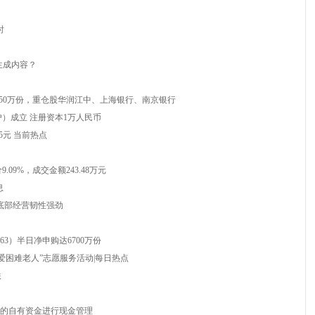
时
生成内容？
加50万份，重仓股华润江中、上海银行、南京银行
）成立 注册资本1万人民币
95元 当前热点
9%，成交金额243.48万元
息
期底部经营韧性强劲
63）半日净申购达6700万份
爱困难老人”志愿服务活动|每日热点
跌
3亿元的自有资金进行现金管理