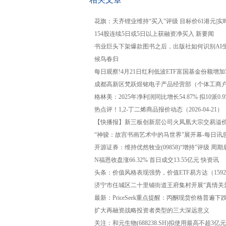
花旗：天齐锂业维持“买入”评级 目标价61港元|实
154股连续5日或5日以上获融资净买入 新要闻
书业巨头下架爆款图书之后，出版社如何识别AI
候鸟春归
每日观察!4月21日红利低波ETF富国基金份额增
成都高新区梵跃煜铭电子产品经营部（个体工商户
格林美：2025年净利润同比增长54.87% 拟10派0.
热点评！1,2-丁二烯商品报价动态（2026-04-21）
【快播报】新三板创新层公司火凤凰大宗交易溢价9.0
“神骏：故宫书画艺术中的马世界”展开幕-每日讯
开源证券：维持优然牧业(09858)“增持”评级 周
N福恩收盘涨66.32% 首日成交13.55亿元 快资讯
头条：价值风格表现强势，价值ETF易方达（1592
济宁市任城区二十里铺街道王府集村开展“真情关
最新：PriceSeek重点提醒：丙酮现货价格普遍下
扩大再融资战略投资者类型的三大深远意义
关注：和元生物(688238.SH)拟使用最高不超