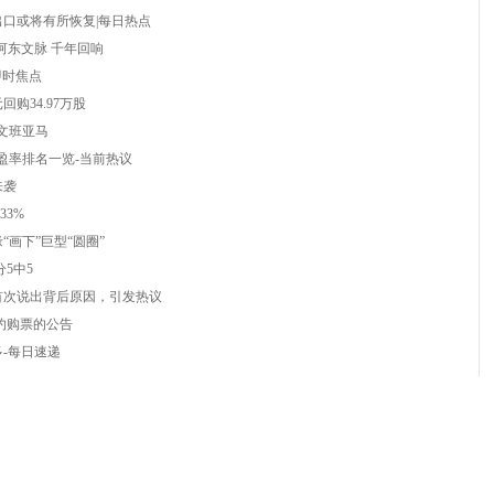
口或将有所恢复|每日热点
：河东文脉 千年回响
即时焦点
元回购34.97万股
文班亚马
市盈率排名一览-当前热议
来袭
33%
画下”巨型“圆圈”
分5中5
首次说出背后原因，引发热议
预约购票的公告
-每日速递