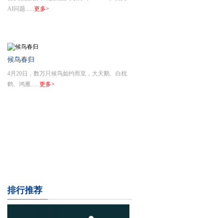
识别AI生成内容？
AI问题......
更多>
候鸟春归
4月20日，数万只候鸟如约而至，大天鹅、白枕
鹤、鸿雁......
更多>
排行推荐