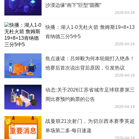
沙漠边缘“画下”巨型“圆圈”
2026-04-19
快播：湖人1-0无杜火箭 詹姆斯19+8+13
肯纳德三分5中5
2026-04-19
焦点速读：吕焯毅为何本轮能打入绝杀！
他赛后首次说出背后原因，引发热议
2026-04-19
动态:关于2026江苏省城市足球联赛第三
周比赛预约购票的公告
2026-04-19
战曼联21次射门，为切尔西本赛季英超
单场第二多-每日速递
2026-04-19