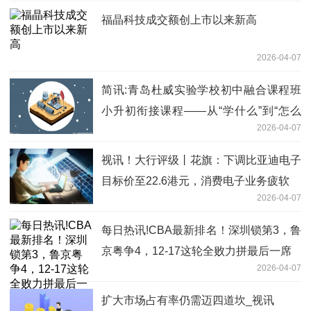
福晶科技成交额创上市以来新高
2026-04-07
简讯:青岛杜威实验学校初中融合课程班
小升初衔接课程——从“学什么”到“怎么
2026-04-07
学”，无缝衔接初中第一步
视讯！大行评级丨花旗：下调比亚迪电子
目标价至22.6港元，消费电子业务疲软
2026-04-07
每日热讯!CBA最新排名！深圳锁第3，鲁
京粤争4，12-17这轮全败力拼最后一席
2026-04-07
扩大市场占有率仍需迈四道坎_视讯