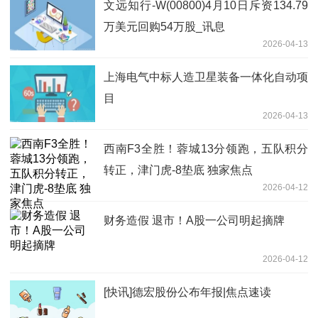
文远知行-W(00800)4月10日斥资134.79
万美元回购54万股_讯息
2026-04-13
上海电气中标人造卫星装备一体化自动项
目
2026-04-13
西南F3全胜！蓉城13分领跑，五队积分
转正，津门虎-8垫底 独家焦点
2026-04-12
财务造假 退市！A股一公司明起摘牌
2026-04-12
[快讯]德宏股份公布年报|焦点速读