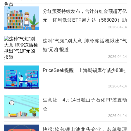
分红预案持续发布，合计分红金额超万亿
元，红利低波ETF易方达（563020）助
2026-04-14
力布局高股息资产 聚焦
这种“气短”别大意 肺冷冻活检揪出“气
短”元凶 报道
2026-04-14
PriceSeek提醒：上海期锡库存减少83吨
2026-04-14
生意社：4月14日独山子石化PP装置动
态
2026-04-14
快报:软包锂电池龙头企业，名单整理