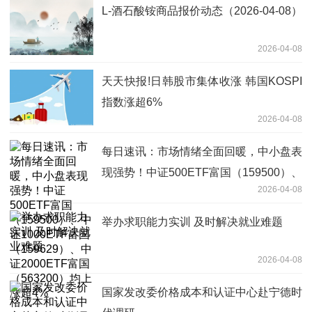
L-酒石酸铵商品报价动态（2026-04-08）
2026-04-08
天天快报!日韩股市集体收涨 韩国KOSPI
指数涨超6%
2026-04-08
每日速讯：市场情绪全面回暖，中小盘表
现强势！中证500ETF富国（159500）、
2026-04-08
中证1000ETF富国（159629）、中证
2000ETF富国（563200）均上涨超4%
举办求职能力实训 及时解决就业难题
2026-04-08
国家发改委价格成本和认证中心赴宁德时