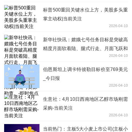
标普500重回关键水位上方，美股多头重
掌主动权|当前关注
2026-04-10
新华社快讯：嫦娥七号任务目标是突破高
精度月面软着陆、腿式行走、月面飞跃和
2026-04-10
月面永久阴影坑探测等关键技术，进行月
球南极环境与资源勘查。-即时焦点
伯恩斯坦上调卡特彼勒目标价至769美元
_今日报
2026-04-10
生意社：4月10日西南地区乙醇市场刚需
采购-当前关注
2026-04-10
当前热门：主板5大小麦上市公司(主板小