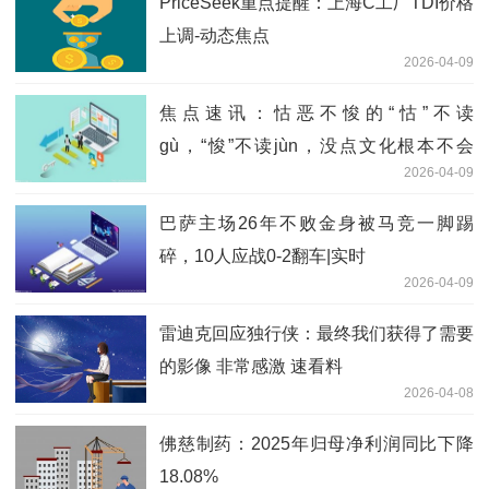
PriceSeek重点提醒：上海C工厂TDI价格
上调-动态焦点
2026-04-09
焦点速讯：怙恶不悛的“怙”不读
gù，“悛”不读jùn，没点文化根本不会
2026-04-09
读！
巴萨主场26年不败金身被马竞一脚踢
碎，10人应战0-2翻车|实时
2026-04-09
雷迪克回应独行侠：最终我们获得了需要
的影像 非常感激 速看料
2026-04-08
佛慈制药：2025年归母净利润同比下降
18.08%