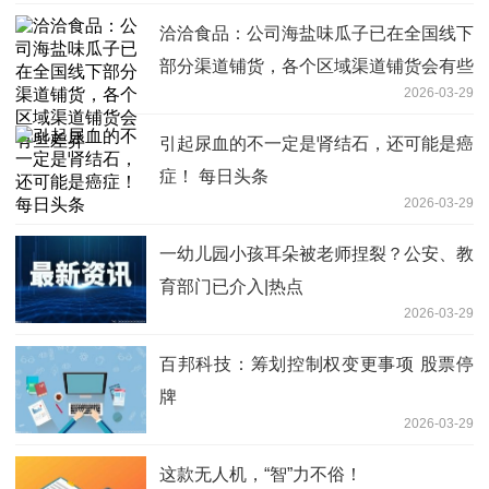
洽洽食品：公司海盐味瓜子已在全国线下
部分渠道铺货，各个区域渠道铺货会有些
2026-03-29
差异
引起尿血的不一定是肾结石，还可能是癌
症！ 每日头条
2026-03-29
一幼儿园小孩耳朵被老师捏裂？公安、教
育部门已介入|热点
2026-03-29
百邦科技：筹划控制权变更事项 股票停
牌
2026-03-29
这款无人机，“智”力不俗！