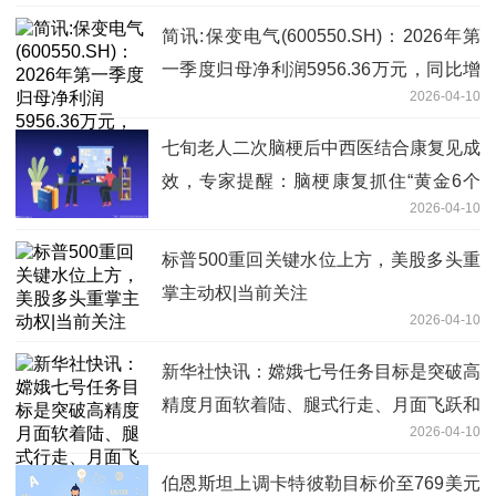
简讯:保变电气(600550.SH)：2026年第
一季度归母净利润5956.36万元，同比增
2026-04-10
加110.39%
七旬老人二次脑梗后中西医结合康复见成
效，专家提醒：脑梗康复抓住“黄金6个
2026-04-10
月”-快报
标普500重回关键水位上方，美股多头重
掌主动权|当前关注
2026-04-10
新华社快讯：嫦娥七号任务目标是突破高
精度月面软着陆、腿式行走、月面飞跃和
2026-04-10
月面永久阴影坑探测等关键技术，进行月
球南极环境与资源勘查。-即时焦点
伯恩斯坦上调卡特彼勒目标价至769美元