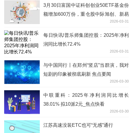
3月30日富国中证科创创业50ETF基金份
额增加600万份，重仓股中际旭创、新易
2026-03-31
盛、宁德时代_动态
每日快讯!普乐师集团控股：2025年净利
润同比增长72.4%
2026-03-31
与中国同行丨在郑州“竖店”当群演，我对
短剧的印象被彻底刷新 焦点要闻
2026-03-30
中联重科：2025年净利润同比增长
38.01% 拟10派2元_焦点快看
2026-03-30
江苏高速没装ETC也可“无感”通行