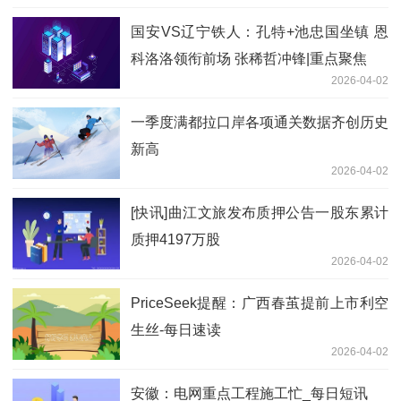
国安VS辽宁铁人：孔特+池忠国坐镇 恩
科洛洛领衔前场 张稀哲冲锋|重点聚焦
2026-04-02
一季度满都拉口岸各项通关数据齐创历史
新高
2026-04-02
[快讯]曲江文旅发布质押公告一股东累计
质押4197万股
2026-04-02
PriceSeek提醒：广西春茧提前上市利空
生丝-每日速读
2026-04-02
安徽：电网重点工程施工忙_每日短讯