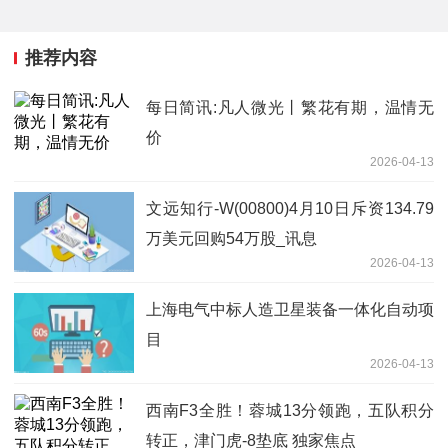
推荐内容
每日简讯:凡人微光丨繁花有期，温情无
价
2026-04-13
文远知行-W(00800)4月10日斥资134.79
万美元回购54万股_讯息
2026-04-13
上海电气中标人造卫星装备一体化自动项
目
2026-04-13
西南F3全胜！蓉城13分领跑，五队积分
转正，津门虎-8垫底 独家焦点