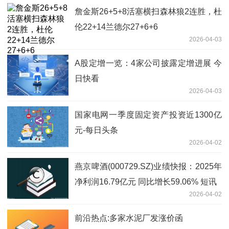
詹金斯26+5+8活塞横扫森林狼2连胜，杜
伦22+14兰德尔27+6+6
2026-04-03
A股定增一览：4家公司披露定增进展 今
日快看
2026-04-03
国家电网一季度固定资产投资近1300亿
元-每日头条
2026-04-02
燕京啤酒(000729.SZ)业绩快报：2025年
净利润16.79亿元 同比增长59.06% 短讯
2026-04-02
前沿热点:多家水泥厂发涨价函