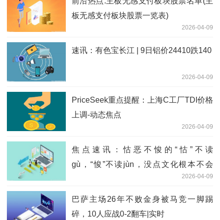
前沿热点:主板无感支付板块股票名单(主
板无感支付板块股票一览表)
2026-04-09
速讯：有色宝长江 | 9日铝价24410跌140
2026-04-09
PriceSeek重点提醒：上海C工厂TDI价格
上调-动态焦点
2026-04-09
焦点速讯：怙恶不悛的“怙”不读
gù，“悛”不读jùn，没点文化根本不会
2026-04-09
读！
巴萨主场26年不败金身被马竞一脚踢
碎，10人应战0-2翻车|实时