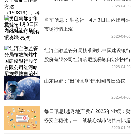
2026-04-03
ETF易方达（588730）投资机会-今亮点
当前信息：生意社：4月3日国内燃料油
市场行情上涨
2026-04-03
红河金融监管分局核准陶炜中国建设银行
股份有限公司红河哈尼族彝族自治州分行
2026-04-03
行长
山东巨野：“田间课堂”进果园|每日热议
2026-04-03
每日讯息!越秀地产发布2025年业绩：财
务安全稳健，一二线核心城市销售占比超
2026-04-03
85%