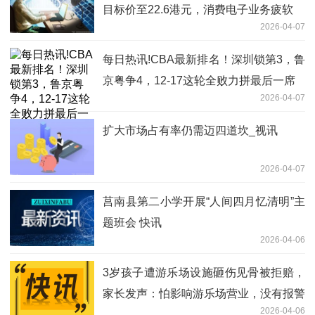
目标价至22.6港元，消费电子业务疲软
2026-04-07
每日热讯!CBA最新排名！深圳锁第3，鲁
京粤争4，12-17这轮全败力拼最后一席
2026-04-07
扩大市场占有率仍需迈四道坎_视讯
2026-04-07
莒南县第二小学开展“人间四月忆清明”主
题班会 快讯
2026-04-06
3岁孩子遭游乐场设施砸伤见骨被拒赔，
家长发声：怕影响游乐场营业，没有报警
2026-04-06